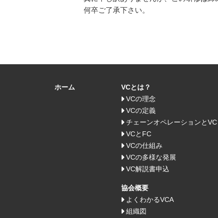
何卒ご了承下さい。
ホーム
VCとは？
VCの理念
VCの定義
チェーンオペレーションとVC
VCとFC
VCの仕組み
VCの多様な発展
VC解説書申込
協会概要
よくわかるVCA
組織図